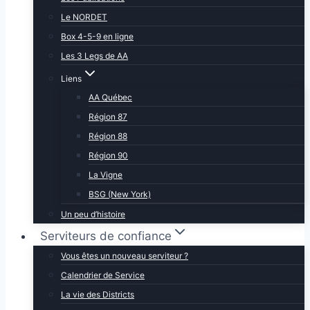
Le NORDET
Box 4-5-9 en ligne
Les 3 Legs de AA
Liens
AA Québec
Région 87
Région 88
Région 90
La Vigne
BSG (New York)
Un peu d’histoire
Serviteurs de confiance
Vous êtes un nouveau serviteur ?
Calendrier de Service
La vie des Districts