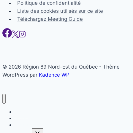
Politique de confidentialité
Liste des cookies utilisés sur ce site
Téléchargez Meeting Guide
© 2026 Région 89 Nord-Est du Québec - Thème
WordPress par
Kadence WP
Accueil
Appel à l’aide
POUR LE NOUVEAU
Ouvrir/fermer