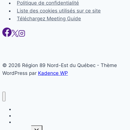
Politique de confidentialité
Liste des cookies utilisés sur ce site
Téléchargez Meeting Guide
© 2026 Région 89 Nord-Est du Québec - Thème
WordPress par
Kadence WP
Accueil
Appel à l’aide
POUR LE NOUVEAU
Ouvrir/fermer