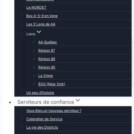
Le NORDET
Box 4-5-9 en ligne
Les 3 Legs de AA
Liens
AA Québec
Région 87
Région 88
Région 90
La Vigne
BSG (New York)
Un peu d’histoire
Serviteurs de confiance
Vous êtes un nouveau serviteur ?
Calendrier de Service
La vie des Districts