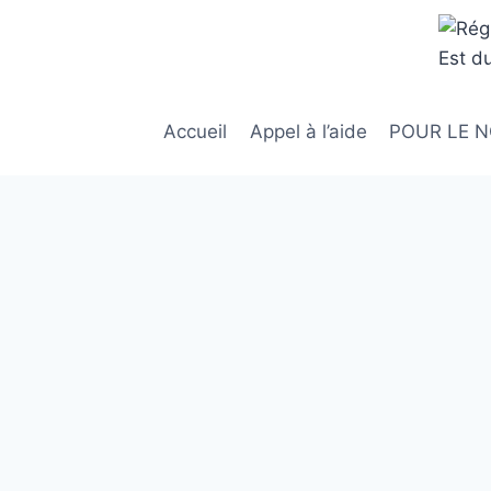
Aller
au
contenu
Accueil
Appel à l’aide
POUR LE 