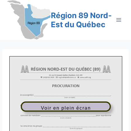
Aller
au
Région 89 Nord-
contenu
Est du Québec
Voir en plein écran