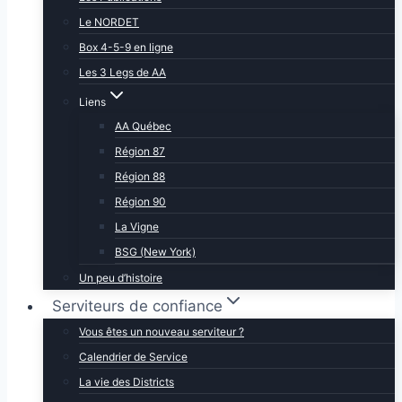
Le NORDET
Box 4-5-9 en ligne
Les 3 Legs de AA
Liens
AA Québec
Région 87
Région 88
Région 90
La Vigne
BSG (New York)
Un peu d’histoire
Serviteurs de confiance
Vous êtes un nouveau serviteur ?
Calendrier de Service
La vie des Districts