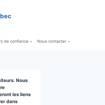
ébec
rs de confiance
Nous contacter
iteurs. Nous
re
ront les liens
rer dans