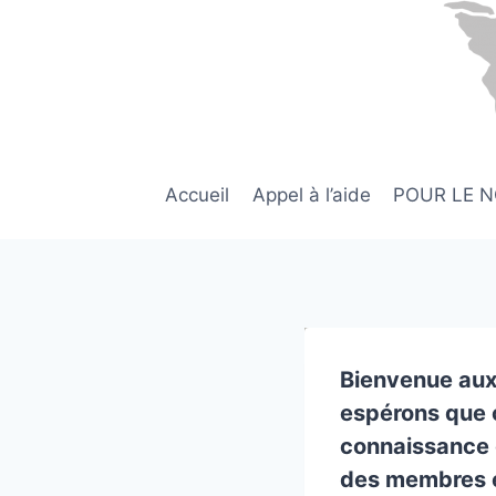
Aller
au
contenu
Accueil
Appel à l’aide
POUR LE 
Bienvenue aux
espérons que 
connaissance d
des membres e