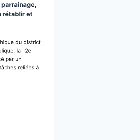
e parrainage,
rétablir et
ique du district
ique, la 12e
té par un
tâches reliées à