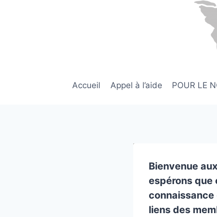
Aller
au
contenu
Accueil
Appel à l’aide
POUR LE 
Bienvenue aux
espérons que 
connaissance d
liens des memb