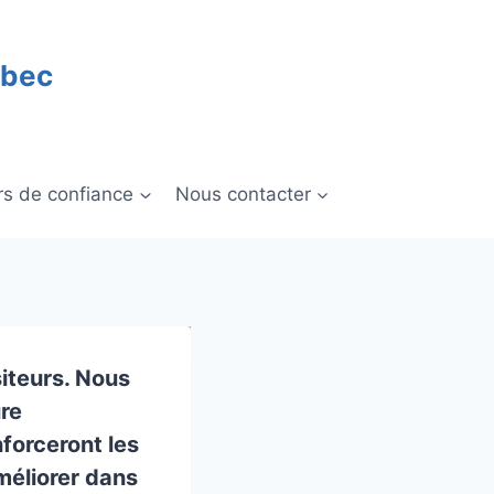
ébec
rs de confiance
Nous contacter
iteurs. Nous
re
forceront les
méliorer dans