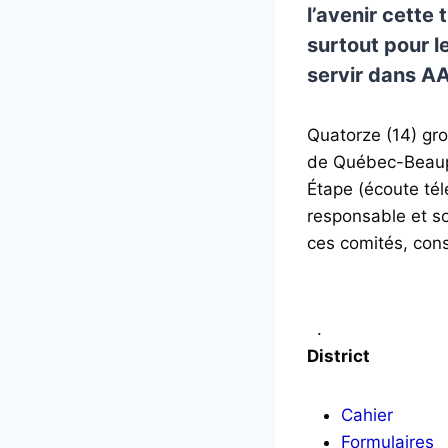
l’avenir cette
surtout pour l
servir dans AA
Quatorze (14) gro
de Québec-Beaupo
Étape (écoute té
responsable et so
ces comités, consu
.
District
Cahier
Formulaires