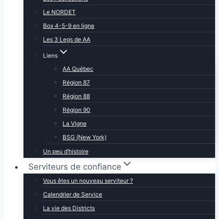
Le NORDET
Box 4-5-9 en ligne
Les 3 Legs de AA
Liens
AA Québec
Région 87
Région 88
Région 90
La Vigne
BSG (New York)
Un peu d’histoire
Serviteurs de confiance
Vous êtes un nouveau serviteur ?
Calendrier de Service
La vie des Districts