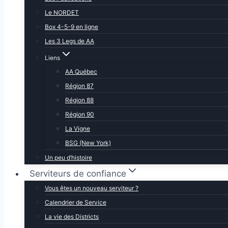
Le NORDET
Box 4-5-9 en ligne
Les 3 Legs de AA
Liens
AA Québec
Région 87
Région 88
Région 90
La Vigne
BSG (New York)
Un peu d’histoire
Serviteurs de confiance
Vous êtes un nouveau serviteur ?
Calendrier de Service
La vie des Districts