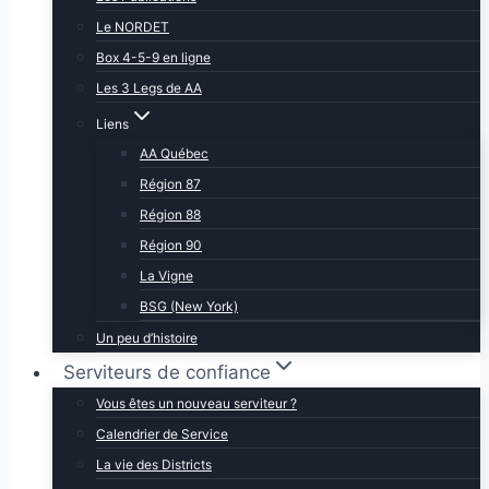
Le NORDET
Box 4-5-9 en ligne
Les 3 Legs de AA
Liens
AA Québec
Région 87
Région 88
Région 90
La Vigne
BSG (New York)
Un peu d’histoire
Serviteurs de confiance
Vous êtes un nouveau serviteur ?
Calendrier de Service
La vie des Districts